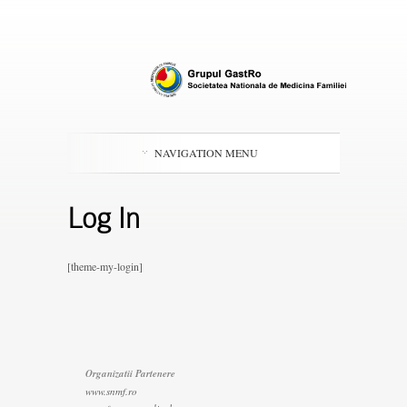
NAVIGATION MENU
Log In
[theme-my-login]
Organizatii Partenere
www.snmf.ro