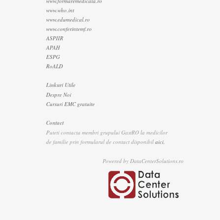
www.formaremedicala.ro
www.who.int
www.edumedical.ro
www.conferintemf.ro
ASPIIR
APAH
ESPG
RoALD
Linkuri Utile
Despre Noi
Cursuri EMC gratuite
Contact
Puteti contacta membri grupului GastRO la medicilor
de familie prin formularul de contact disponibil
aici.
Powered by DataCenterSolutions.ro