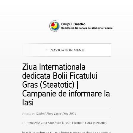
NAVIGATION MENU
Ziua Internationala
dedicata Bolii Ficatului
Gras (Steatotic) |
Campanie de informare la
Iasi
Posted in
Global Fatty Liver Day 2024
13 Iunie este Ziua Mondială a Bolii Ficatului Gras (steatotic)
În Iași, în cadrul CMI Dr. Chiruță Roxana, în data de 13 Iunie a