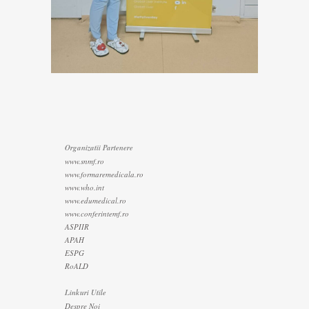
Organizatii Partenere
www.snmf.ro
www.formaremedicala.ro
www.who.int
www.edumedical.ro
www.conferintemf.ro
ASPIIR
APAH
ESPG
RoALD
Linkuri Utile
Despre Noi