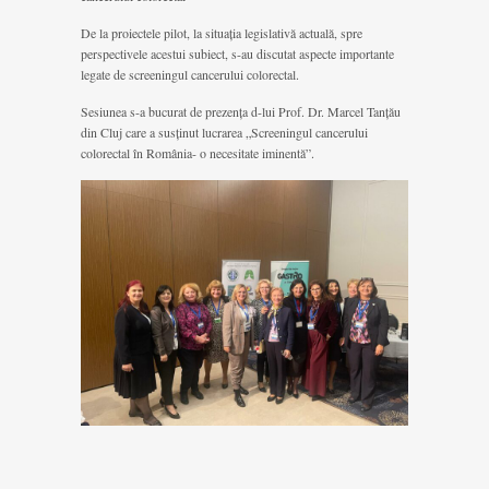
De la proiectele pilot, la situația legislativă actuală, spre
perspectivele acestui subiect, s-au discutat aspecte importante
legate de screeningul cancerului colorectal.
Sesiunea s-a bucurat de prezența d-lui Prof. Dr. Marcel Tanțău
din Cluj care a susținut lucrarea „Screeningul cancerului
colorectal în România- o necesitate iminentă”.