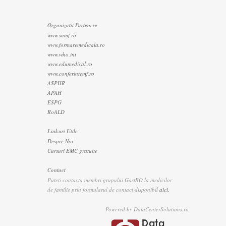
Organizatii Partenere
www.snmf.ro
www.formaremedicala.ro
www.who.int
www.edumedical.ro
www.conferintemf.ro
ASPIIR
APAH
ESPG
RoALD
Linkuri Utile
Despre Noi
Cursuri EMC gratuite
Contact
Puteti contacta membri grupului GastRO la medicilor
de familie prin formularul de contact disponibil
aici.
Powered by DataCenterSolutions.ro