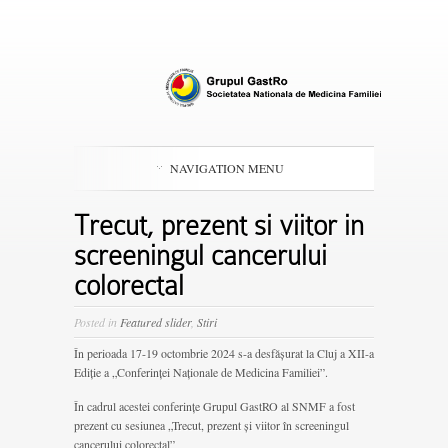
NAVIGATION MENU
Trecut, prezent si viitor in
screeningul cancerului
colorectal
Posted in
Featured slider
,
Stiri
În perioada 17-19 octombrie 2024 s-a desfășurat la Cluj a XII-a
Ediție a „Conferinței Naționale de Medicina Familiei”.
În cadrul acestei conferințe Grupul GastRO al SNMF a fost
prezent cu sesiunea „Trecut, prezent și viitor în screeningul
cancerului colorectal”